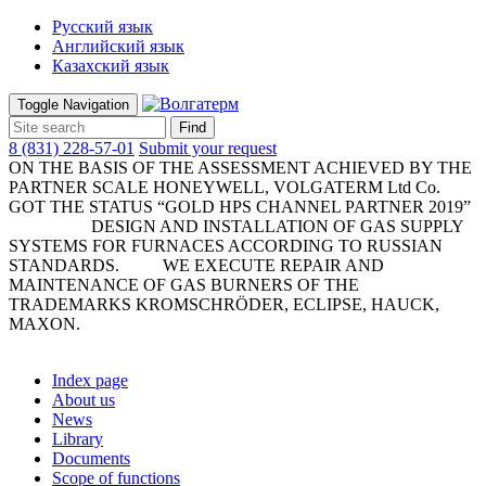
Русский язык
Английский язык
Казахский язык
Toggle Navigation
Find
8 (831) 228-57-01
Submit your request
ON THE BASIS OF THE ASSESSMENT ACHIEVED BY THE
PARTNER SCALE HONEYWELL, VOLGATERM Ltd Co.
GOT THE STATUS “GOLD HPS CHANNEL PARTNER 2019”
DESIGN AND INSTALLATION OF GAS SUPPLY
SYSTEMS FOR FURNACES ACCORDING TO RUSSIAN
STANDARDS. WE EXECUTE REPAIR AND
MAINTENANCE OF GAS BURNERS OF THE
TRADEMARKS KROMSCHRÖDER, ECLIPSE, HAUCK,
MAXON.
Index page
About us
News
Library
Documents
Scope of functions