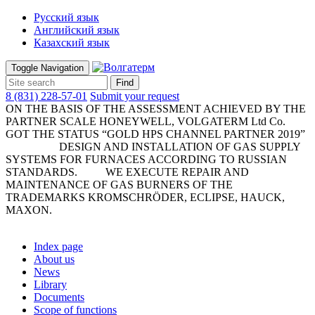
Русский язык
Английский язык
Казахский язык
Toggle Navigation
Find
8 (831) 228-57-01
Submit your request
ON THE BASIS OF THE ASSESSMENT ACHIEVED BY THE
PARTNER SCALE HONEYWELL, VOLGATERM Ltd Co.
GOT THE STATUS “GOLD HPS CHANNEL PARTNER 2019”
DESIGN AND INSTALLATION OF GAS SUPPLY
SYSTEMS FOR FURNACES ACCORDING TO RUSSIAN
STANDARDS. WE EXECUTE REPAIR AND
MAINTENANCE OF GAS BURNERS OF THE
TRADEMARKS KROMSCHRÖDER, ECLIPSE, HAUCK,
MAXON.
Index page
About us
News
Library
Documents
Scope of functions