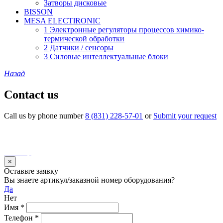
Затворы дисковые
BISSON
MESA ELECTlRONIC
1 Электронные регуляторы процессов химико-
термической обработки
2 Датчики / сенсоры
3 Силовые интеллектуальные блоки
Назад
Contact us
Call us by phone number
8 (831) 228-57-01
or
Submit your request
©2017 LLC "Volgatherm". All rights reserved
Use of materials from the site without permission of the owner is
prohibited and will be prosecuted by law
Site map
×
Оставьте заявку
Вы знаете артикул/заказной номер оборудования?
Да
Нет
Имя
*
Телефон
*