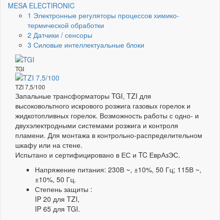
MESA ELECTlRONIC
1 Электронные регуляторы процессов химико-
термической обработки
2 Датчики / сенсоры
3 Силовые интеллектуальные блоки
TGI
TZI 7,5/100
Запальные трансформаторы TGI, TZI для
высоковольтного искрового розжига газовых горелок и
жидкотопливных горелок. Возможность работы с одно- и
двухэлектродными системами розжига и контроля
пламени. Для монтажа в контрольно-распределительном
шкафу или на стене.
Испытано и сертифицировано в ЕС и TC ЕврАзЭС.
Напряжение питания: 230В ~, ±10%, 50 Гц; 115В ~,
±10%, 50 Гц.
Степень защиты :
IP 20 для TZI,
IP 65 для TGI.